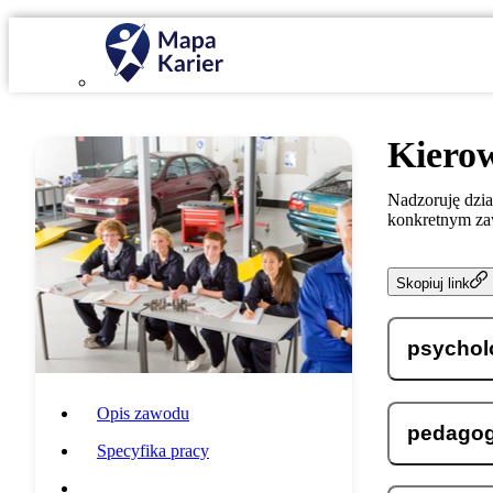
Kierow
Nadzoruję dzia
konkretnym za
Skopiuj link
psychol
Opis zawodu
pedagog
Specyfika pracy
Wymagania i umiejętności