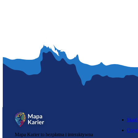
Skąd 
Częst
Mapa Karier to bezpłatna i interaktywna