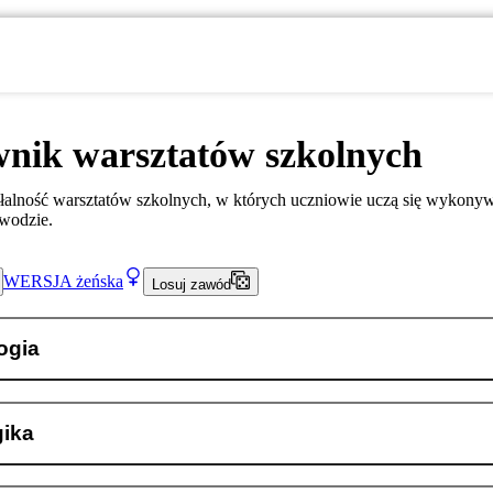
nik warsztatów szkolnych
łalność warsztatów szkolnych, w których uczniowie uczą się wykony
wodzie.
WERSJA
żeńska
Losuj zawód
ogia
ika