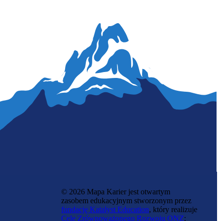
Psycholog biznesu
© 2026 Mapa Karier jest otwartym
zasobem edukacyjnym stworzonym przez
fundację Katalyst Education
, który realizuje
Cele Zrównoważonego Rozwoju ONZ
: