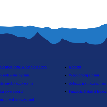
się biorą dane w Mapie Karier?
Kontakt
o zadawane pytania
Współpracuj z nami
te zasoby edukacyjne
Zobacz, jak możesz nam
yka prywatności
Fundacja Katalyst Educa
na przed nadużyciami