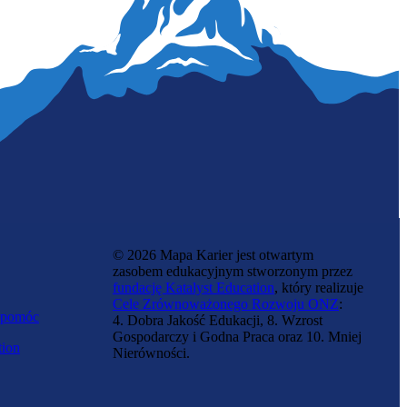
Tatuażystka
© 2026 Mapa Karier jest otwartym
zasobem edukacyjnym stworzonym przez
fundację Katalyst Education
, który realizuje
Cele Zrównoważonego Rozwoju ONZ
:
 pomóc
4. Dobra Jakość Edukacji, 8. Wzrost
Gospodarczy i Godna Praca oraz 10. Mniej
tion
Nierówności.
Choreografka