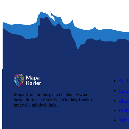
Skąd 
Częst
Mapa Karier to bezpłatna i interaktywna
baza informacji o ścieżkach kariery i rynku
Otwar
pracy dla młodych ludzi.
Polit
Ochro