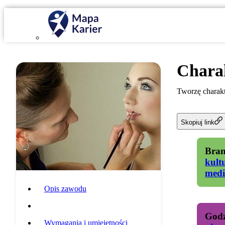
Chara
Tworzę charakt
Skopiuj link
Bran
kult
medi
Opis zawodu
Specyfika pracy
Godz
Wymagania i umiejętności