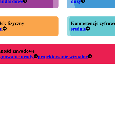
tandardowe
duży
łek fizyczny
Kompetencje cyfrow
ni
średnie
ności zawodowe
ęgnowanie urody
projektowanie wizualne