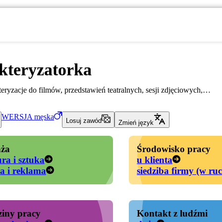
kteryzatorka
eryzacje do filmów, przedstawień teatralnych, sesji zdjęciowych,…
WERSJA
męska
Losuj zawód
Zmień język
ża
Środowisko pracy
ura i sztuka
u klienta
a i reklama
siedziba firmy (w ru
iny pracy
Kontakt z ludźmi