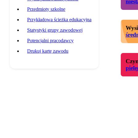
nies
Przedmioty szkolne
Przykładowa ścieżka edukacyjna
Wysi
Statystyki grupy zawodowej
śred
Potencjalni pracodawcy
Drukuj kartę zawodu
Czyn
piel