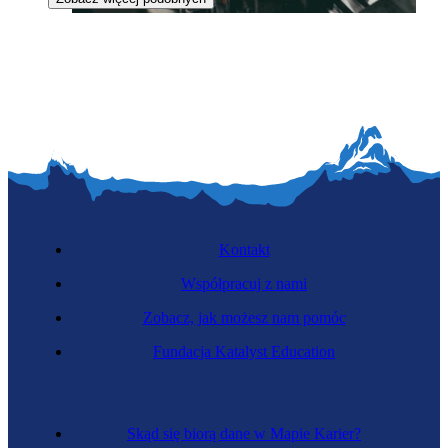
Mechanik maszyn i urządzeń
Kontakt
Współpracuj z nami
Zobacz, jak możesz nam pomóc
Inżynier elektroenergetyk
Fundacja Katalyst Education
Skąd się biorą dane w Mapie Karier?