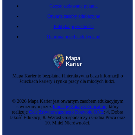
Często zadawane pytania
Otwarte zasoby edukacyjne
Polityka prywatności
Ochrona przed nadużyciami
Inżynier okrętowy
Mapa Karier to bezpłatna i interaktywna baza informacji o
ścieżkach kariery i rynku pracy dla młodych ludzi.
© 2026 Mapa Karier jest otwartym zasobem edukacyjnym
stworzonym przez
fundację Katalyst Education
, który
realizuje
Cele Zrównoważonego Rozwoju ONZ
: 4. Dobra
Jakość Edukacji, 8. Wzrost Gospodarczy i Godna Praca oraz
10. Mniej Nierówności.