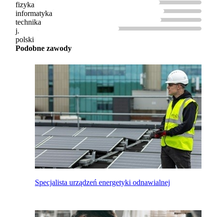
fizyka
informatyka
technika
j.
polski
Podobne zawody
Specjalista urządzeń energetyki odnawialnej