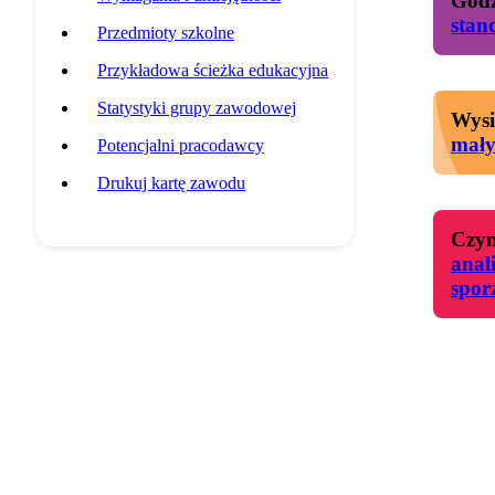
Godz
stan
Przedmioty szkolne
Przykładowa ścieżka edukacyjna
Statystyki grupy zawodowej
Wysi
mał
Potencjalni pracodawcy
Drukuj kartę zawodu
Czyn
anal
spor