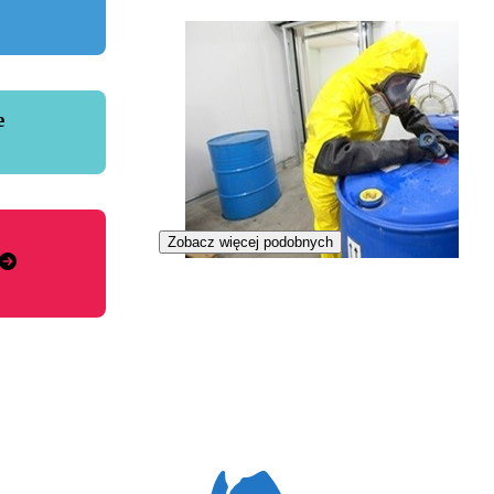
e
Zobacz więcej podobnych
Specjalista gospodarki odpadami
promieniotwórczymi