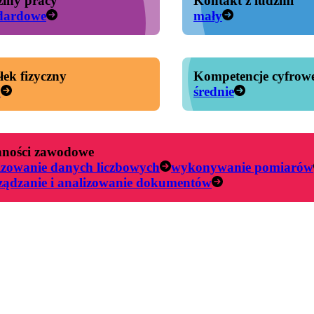
iny pracy
Kontakt z ludźmi
dardowe
mały
łek fizyczny
Kompetencje cyfrow
y
średnie
ności zawodowe
izowanie danych liczbowych
wykonywanie pomiarów
ządzanie i analizowanie dokumentów