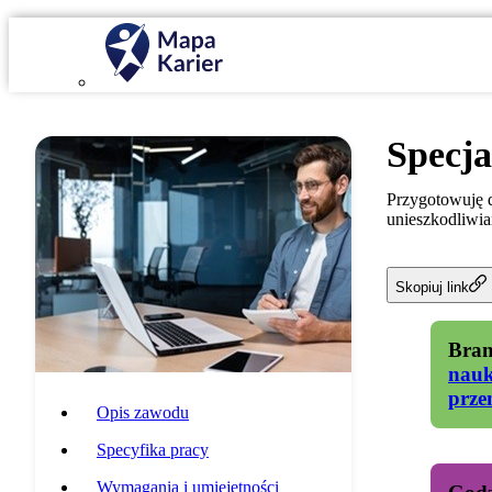
Specja
Przygotowuję 
unieszkodliwi
Skopiuj link
Bran
nau
prze
Opis zawodu
Specyfika pracy
Wymagania i umiejętności