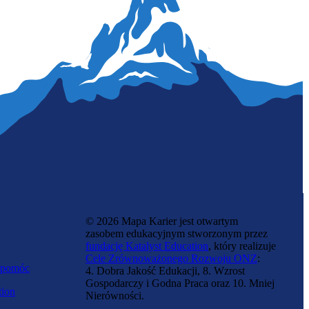
Inżynier zootechniki
© 2026 Mapa Karier jest otwartym
zasobem edukacyjnym stworzonym przez
fundację Katalyst Education
, który realizuje
Cele Zrównoważonego Rozwoju ONZ
:
 pomóc
4. Dobra Jakość Edukacji, 8. Wzrost
Gospodarczy i Godna Praca oraz 10. Mniej
tion
Nierówności.
Laborant chemiczny