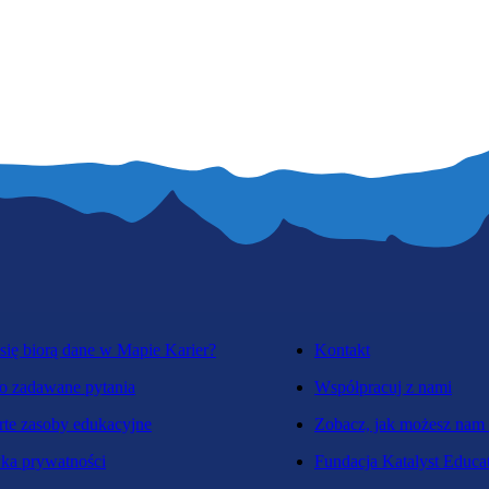
się biorą dane w Mapie Karier?
Kontakt
o zadawane pytania
Współpracuj z nami
te zasoby edukacyjne
Zobacz, jak możesz nam
yka prywatności
Fundacja Katalyst Educa