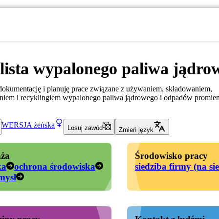
lista wypalonego paliwa jądro
dokumentację i planuję prace związane z używaniem, składowaniem,
aniem i recyklingiem wypalonego paliwa jądrowego i odpadów promie
WERSJA
żeńska
Losuj zawód
Zmień język
ża
Środowisko pracy
ka
ochrona środowiska
siedziba firmy (na si
mysł