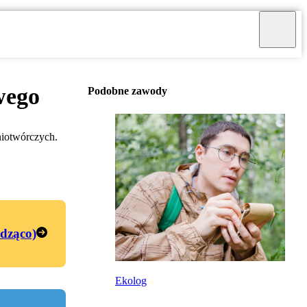
wego
Podobne zawody
niotwórczych.
edząco)
Ekolog