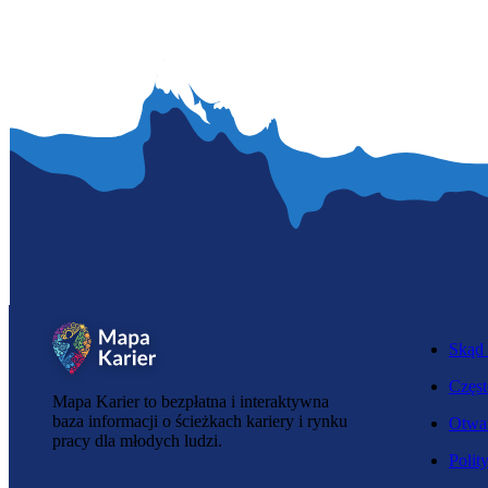
Skąd 
Częst
Mapa Karier to bezpłatna i interaktywna
baza informacji o ścieżkach kariery i rynku
Otwar
pracy dla młodych ludzi.
Polit