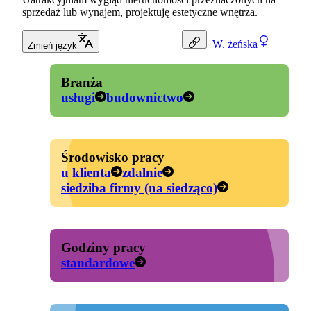
sprzedaż lub wynajem, projektuję estetyczne wnętrza.
W.
żeńska
Zmień język
Branża
usługi
budownictwo
Środowisko pracy
u klienta
zdalnie
siedziba firmy (na siedząco)
Godziny pracy
standardowe