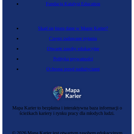
Zawód przyszłości
Fundacja Katalyst Education
Terapeuta końca życia
Skąd się biorą dane w Mapie Karier?
Często zadawane pytania
Otwarte zasoby edukacyjne
Polityka prywatności
Ochrona przed nadużyciami
Menedżer marki miejsca
Mapa Karier to bezpłatna i interaktywna baza informacji o
ścieżkach kariery i rynku pracy dla młodych ludzi.
© 2026 Mapa Karier jest otwartym zasobem edukacyjnym