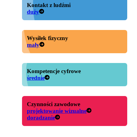
Kontakt z ludźmi
duży
Wysiłek fizyczny
mały
Kompetencje cyfrowe
średnie
Czynności zawodowe
projektowanie wizualne
doradzanie