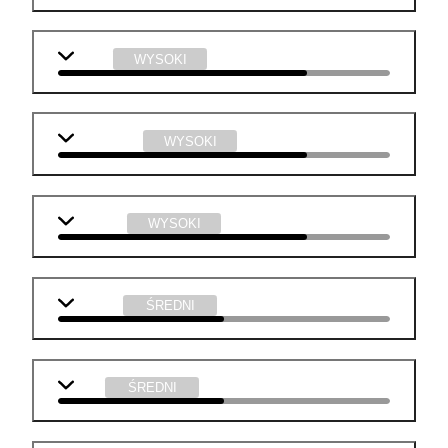
fizyka
WYSOKI
informatyka
WYSOKI
technika
WYSOKI
j. polski
ŚREDNI
WOS
ŚREDNI