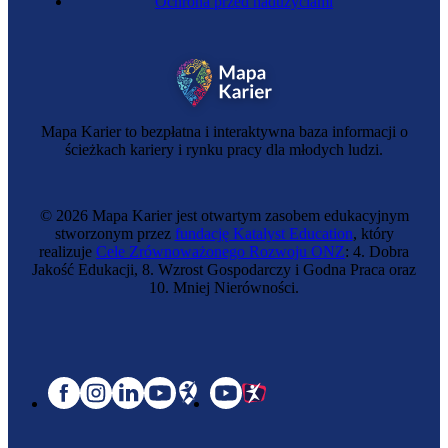
Ochrona przed nadużyciami
Mapa Karier to bezpłatna i interaktywna baza informacji o
ścieżkach kariery i rynku pracy dla młodych ludzi.
© 2026 Mapa Karier jest otwartym zasobem edukacyjnym
stworzonym przez
fundację Katalyst Education
, który
realizuje
Cele Zrównoważonego Rozwoju ONZ
: 4. Dobra
Jakość Edukacji, 8. Wzrost Gospodarczy i Godna Praca oraz
10. Mniej Nierówności.