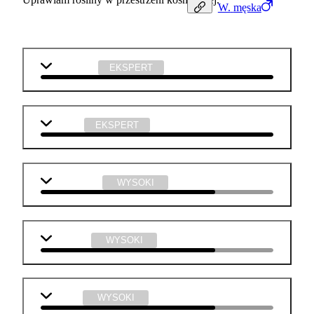
W.
męska
j. angielski
EKSPERT
biologia
EKSPERT
matematyka
WYSOKI
geografia
WYSOKI
chemia
WYSOKI