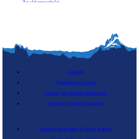
Zawód przyszłości
Konserwatorka systemów inteligentnych
Kontakt
Współpracuj z nami
Zobacz, jak możesz nam pomóc
Fundacja Katalyst Education
Toksykolożka
Skąd się biorą dane w Mapie Karier?