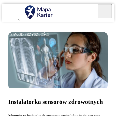
ZAWÓD PRZYSZŁOŚCI
Instalatorka sensorów zdrowotnych
Montuję w budynkach systemy czujników badające stan