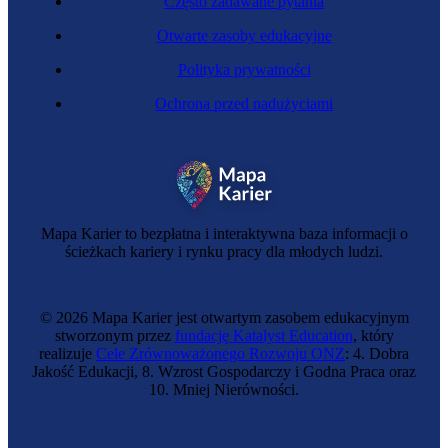
Często zadawane pytania
Otwarte zasoby edukacyjne
Polityka prywatności
Ochrona przed nadużyciami
Analityczka laboratoryjna
Mapa Karier to bezpłatna i interaktywna baza informacji o
ścieżkach kariery i rynku pracy dla młodych ludzi.
© 2026 Mapa Karier jest otwartym zasobem edukacyjnym
stworzonym przez
fundację Katalyst Education
, który
realizuje
Cele Zrównoważonego Rozwoju ONZ
: 4. Dobra
Jakość Edukacji, 8. Wzrost Gospodarczy i Godna Praca oraz
10. Mniej Nierówności.