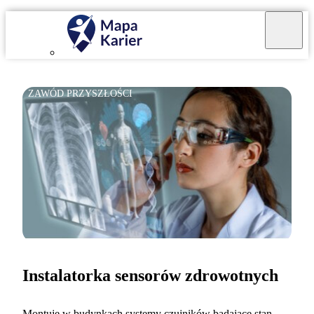
ZAWÓD PRZYSZŁOŚCI
Instalatorka sensorów zdrowotnych
Montuję w budynkach systemy czujników badające stan