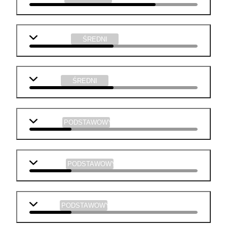
j. angielski
ŚREDNI
biologia
ŚREDNI
j. polski
PODSTAWOWY
geografia
PODSTAWOWY
historia
PODSTAWOWY