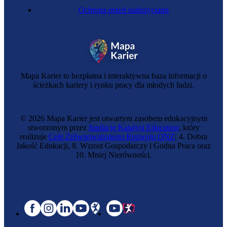
Ochrona przed nadużyciami
Mapa Karier to bezpłatna i interaktywna baza informacji o
ścieżkach kariery i rynku pracy dla młodych ludzi.
© 2026 Mapa Karier jest otwartym zasobem edukacyjnym
stworzonym przez
fundację Katalyst Education
, który
realizuje
Cele Zrównoważonego Rozwoju ONZ
: 4. Dobra
Jakość Edukacji, 8. Wzrost Gospodarczy i Godna Praca oraz
10. Mniej Nierówności.