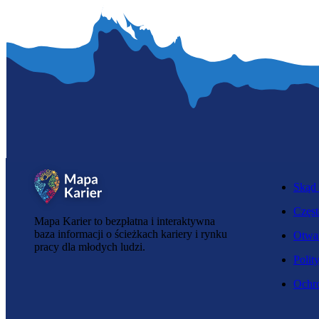
Skąd 
Częst
Mapa Karier to bezpłatna i interaktywna
baza informacji o ścieżkach kariery i rynku
Otwar
pracy dla młodych ludzi.
Polit
Ochro