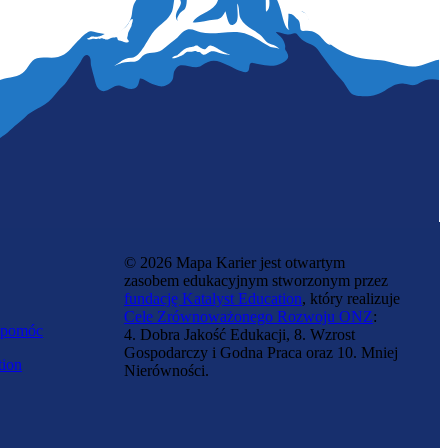
Optyczka-mechaniczka
© 2026 Mapa Karier jest otwartym
zasobem edukacyjnym stworzonym przez
fundację Katalyst Education
, który realizuje
Cele Zrównoważonego Rozwoju ONZ
:
 pomóc
4. Dobra Jakość Edukacji, 8. Wzrost
Gospodarczy i Godna Praca oraz 10. Mniej
tion
Nierówności.
Dziewiarka