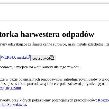
torka harwestera odpadów
yny odzyskujące ze śmieci cenne surowce, m.in. metale szlachetne i z
WERSJA
męska
Losuj zawód
acodawcy i miejsca rozwoju kariery dla tego zawodu.
ze w bazie potencjalnych pracodawców zatrudniających osoby o taki
 Jeśli jesteś takim pracodawcą i chcesz pokazać swoją organizację na te
tuj się z nami
.
awody, przy których pokazujemy potencjalnych pracodawców:
Koszto
rier
,
Sprzedawca
.