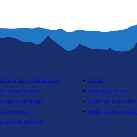
się biorą dane w Mapie Karier?
Kontakt
o zadawane pytania
Współpracuj z nami
te zasoby edukacyjne
Zobacz, jak możesz nam
yka prywatności
Fundacja Katalyst Educa
na przed nadużyciami