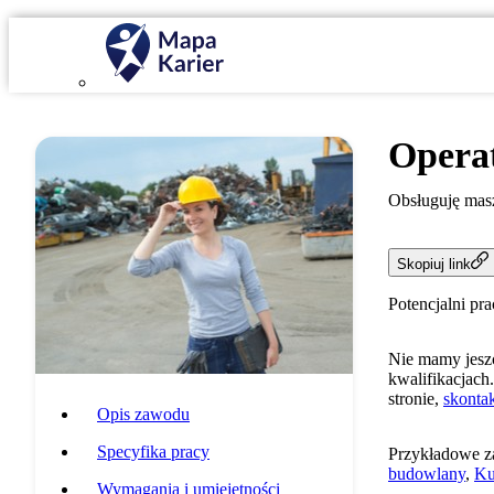
Opera
Obsługuję masz
Skopiuj link
Potencjalni pr
Nie mamy jeszc
kwalifikacjach.
stronie,
skontak
Opis zawodu
Specyfika pracy
Przykładowe z
budowlany
,
Ku
Wymagania i umiejętności