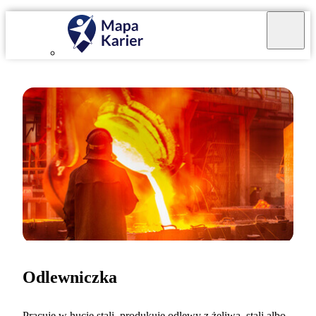
Odlewniczka
Pracuję w hucie stali, produkuję odlewy z żeliwa, stali albo