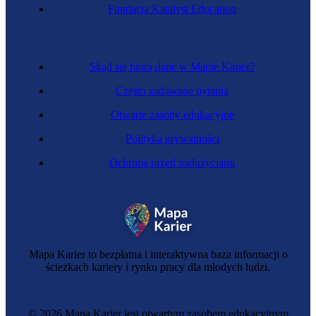
Fundacja Katalyst Education
Wychowawca w więzieniu
Skąd się biorą dane w Mapie Karier?
Często zadawane pytania
Otwarte zasoby edukacyjne
Polityka prywatności
Ochrona przed nadużyciami
Szkolny doradca zawodowy
Mapa Karier to bezpłatna i interaktywna baza informacji o
ścieżkach kariery i rynku pracy dla młodych ludzi.
© 2026 Mapa Karier jest otwartym zasobem edukacyjnym