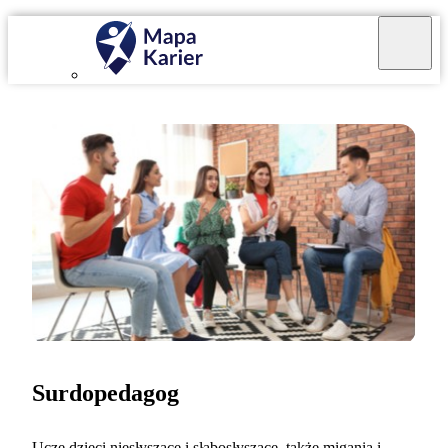
Surdopedagog
Uczę dzieci niesłyszące i słabosłyszące, także migania i