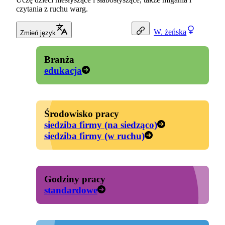
czytania z ruchu warg.
W.
żeńska
Zmień język
Branża
edukacja
Środowisko pracy
siedziba firmy (na siedząco)
siedziba firmy (w ruchu)
Godziny pracy
standardowe