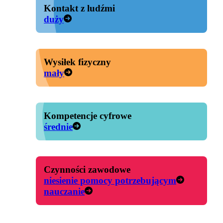
Kontakt z ludźmi
duży
Wysiłek fizyczny
mały
Kompetencje cyfrowe
średnie
Czynności zawodowe
niesienie pomocy potrzebującym
nauczanie