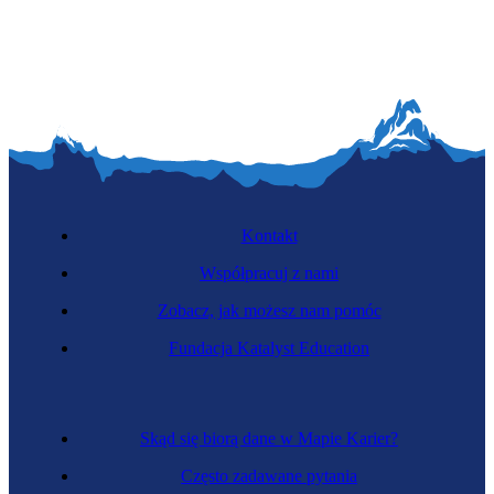
Specjalistka kopalin stałych
Kontakt
Współpracuj z nami
Zobacz, jak możesz nam pomóc
Fundacja Katalyst Education
Specjalistka przemysłu mody
Skąd się biorą dane w Mapie Karier?
Często zadawane pytania