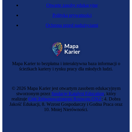
Otwarte zasoby edukacyjne
Polityka prywatności
Ochrona przed nadużyciami
Mechaniczka precyzyjna
Mapa Karier to bezpłatna i interaktywna baza informacji o
ścieżkach kariery i rynku pracy dla młodych ludzi.
© 2026 Mapa Karier jest otwartym zasobem edukacyjnym
stworzonym przez
fundację Katalyst Education
, który
realizuje
Cele Zrównoważonego Rozwoju ONZ
: 4. Dobra
Jakość Edukacji, 8. Wzrost Gospodarczy i Godna Praca oraz
10. Mniej Nierówności.