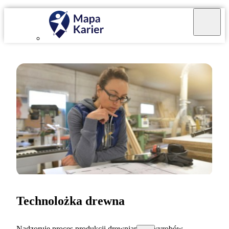
Technolożka drewna
Nadzoruję proces produkcji drewnianych wyrobów.