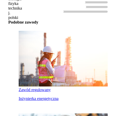
fizyka
technika
j.
polski
Podobne zawody
Zawód regulowany
Inżynierka energetyczna