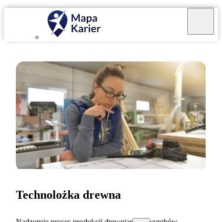
Technolożka drewna
Nadzoruję proces produkcji drewnianych wyrobów.