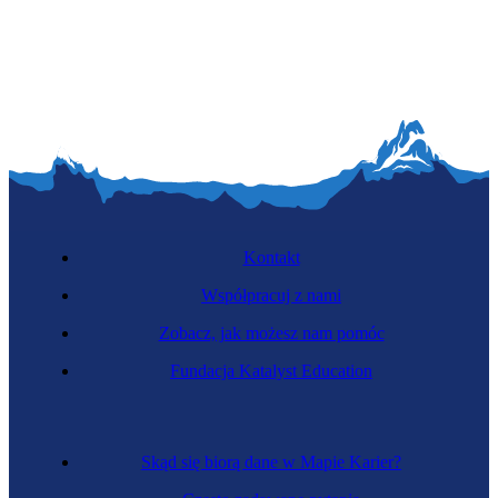
Organizator eventów
Kontakt
Współpracuj z nami
Zobacz, jak możesz nam pomóc
Ankieter
Fundacja Katalyst Education
Skąd się biorą dane w Mapie Karier?