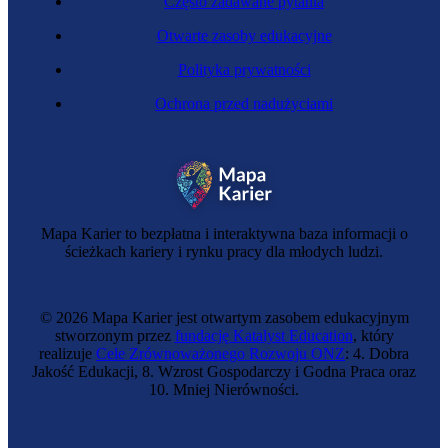
Często zadawane pytania
Otwarte zasoby edukacyjne
Polityka prywatności
Ochrona przed nadużyciami
Doradca firm farmaceutycznych
Mapa Karier to bezpłatna i interaktywna baza informacji o
ścieżkach kariery i rynku pracy dla młodych ludzi.
© 2026 Mapa Karier jest otwartym zasobem edukacyjnym
stworzonym przez
fundację Katalyst Education
, który
realizuje
Cele Zrównoważonego Rozwoju ONZ
: 4. Dobra
Jakość Edukacji, 8. Wzrost Gospodarczy i Godna Praca oraz
10. Mniej Nierówności.