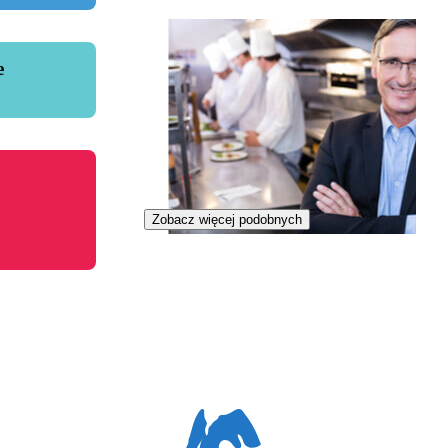
e
Zobacz więcej podobnych
Menedżer restauracji