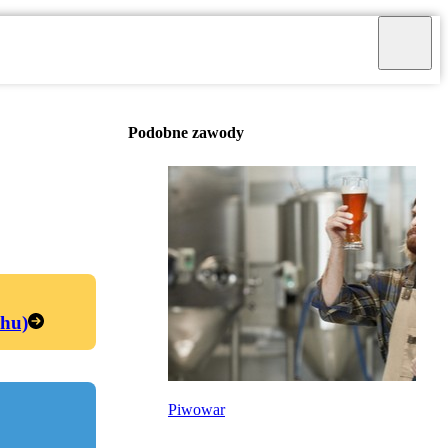
Podobne zawody
chu)
Piwowar