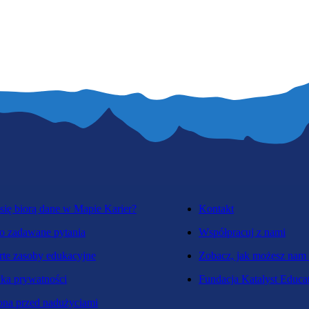
się biorą dane w Mapie Karier?
Kontakt
o zadawane pytania
Współpracuj z nami
te zasoby edukacyjne
Zobacz, jak możesz nam
yka prywatności
Fundacja Katalyst Educa
na przed nadużyciami