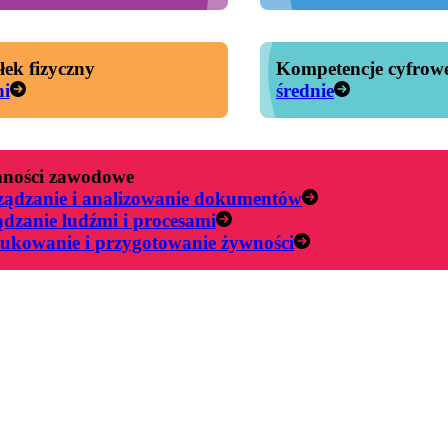
łek fizyczny
Kompetencje cyfrow
ni
średnie
ności zawodowe
ządzanie i analizowanie dokumentów
ądzanie ludźmi i procesami
ukowanie i przygotowanie żywności