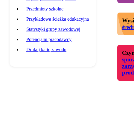
Przedmioty szkolne
Przykładowa ścieżka edukacyjna
Wysi
śred
Statystyki grupy zawodowej
Potencjalni pracodawcy
Drukuj kartę zawodu
Czyn
spor
zarz
prod