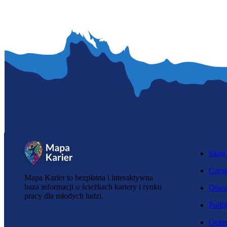
Skąd 
Częst
Mapa Karier to bezpłatna i interaktywna
baza informacji o ścieżkach kariery i rynku
Otwar
pracy dla młodych ludzi.
Polit
Ochro