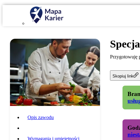
Specja
Przygotowuję p
Skopiuj link
Bran
usłu
Opis zawodu
Godz
Specyfika pracy
nies
Wymagania i umiejętności