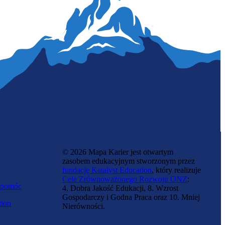
Barista
© 2026 Mapa Karier jest otwartym
zasobem edukacyjnym stworzonym przez
fundację Katalyst Education
, który realizuje
Cele Zrównoważonego Rozwoju ONZ
:
 pomóc
4. Dobra Jakość Edukacji, 8. Wzrost
Gospodarczy i Godna Praca oraz 10. Mniej
tion
Nierówności.
Specjalista technicznej obsługi
nieruchomości