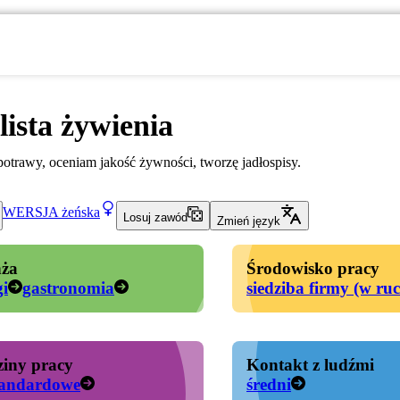
lista żywienia
otrawy, oceniam jakość żywności, tworzę jadłospisy.
WERSJA
żeńska
Losuj zawód
Zmień język
ża
Środowisko pracy
gi
gastronomia
siedziba firmy (w ru
iny pracy
Kontakt z ludźmi
tandardowe
średni