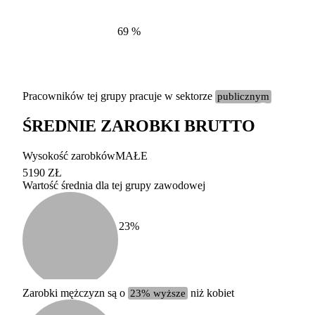
69
%
Pracowników tej grupy pracuje w sektorze
publicznym
ŚREDNIE ZAROBKI BRUTTO
Etykieta
Zakres wart
Wysokość zarobków
MAŁE
b. duży
powyżej 200 tysięcy za
5190 ZŁ
Wartość średnia dla tej grupy zawodowej
duży
100-200 tysięcy zatrud
średni
20-100 tysięcy zatrudn
mały
5-20 tysięcy zatrudnion
c
23
%
miesięczne 
b. mały
poniżej 5 tysięcy zatru
uśrednione
do której 
Urzędu Sta
Zarobki mężczyzn są o
23% wyższe
niż kobiet
według zaw