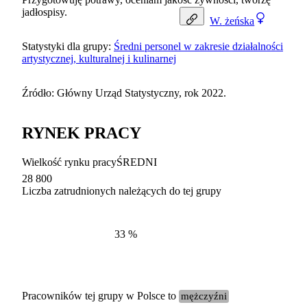
jadłospisy.
W.
żeńska
Statystyki dla grupy:
Średni personel w zakresie działalności
artystycznej, kulturalnej i kulinarnej
Źródło: Główny Urząd Statystyczny, rok 2022.
RYNEK PRACY
Wielkość rynku pracy
ŚREDNI
28 800
Liczba zatrudnionych należących do tej grupy
Struktur
według zawodów, 2022
33
%
Pracowników tej grupy w Polsce to
mężczyźni