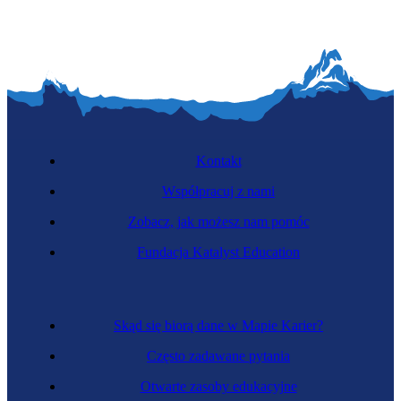
Kontakt
Współpracuj z nami
Zobacz, jak możesz nam pomóc
Fundacja Katalyst Education
Skąd się biorą dane w Mapie Karier?
Często zadawane pytania
Otwarte zasoby edukacyjne