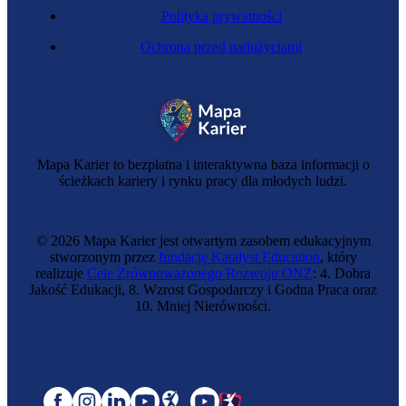
Polityka prywatności
Ochrona przed nadużyciami
Mapa Karier to bezpłatna i interaktywna baza informacji o
ścieżkach kariery i rynku pracy dla młodych ludzi.
© 2026 Mapa Karier jest otwartym zasobem edukacyjnym
stworzonym przez
fundację Katalyst Education
, który
realizuje
Cele Zrównoważonego Rozwoju ONZ
: 4. Dobra
Jakość Edukacji, 8. Wzrost Gospodarczy i Godna Praca oraz
10. Mniej Nierówności.