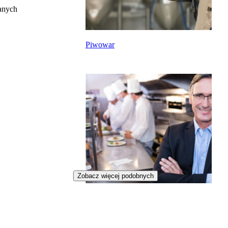
anych
Piwowar
Zobacz więcej podobnych
Menedżer restauracji