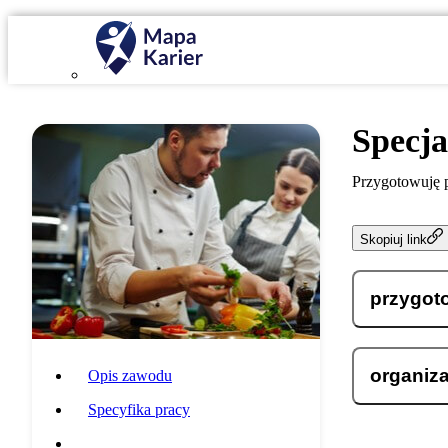
Specja
Przygotowuję p
Skopiuj link
przygot
organiza
Opis zawodu
Specyfika pracy
Wymagania i umiejętności