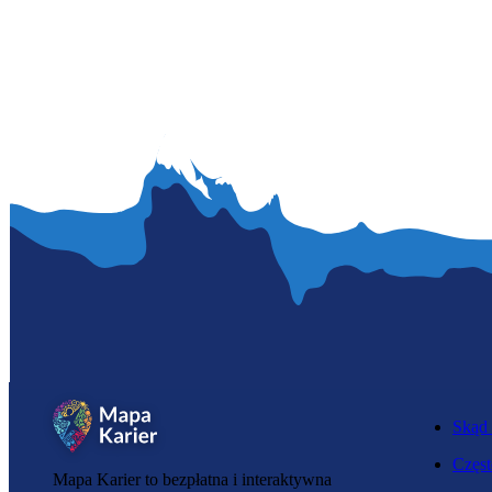
Skąd 
Częst
Mapa Karier to bezpłatna i interaktywna