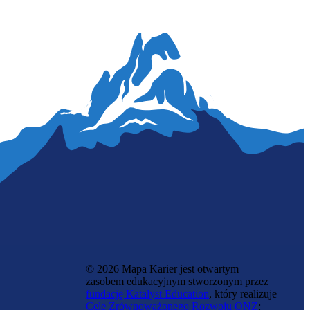
Barista
© 2026 Mapa Karier jest otwartym
zasobem edukacyjnym stworzonym przez
fundację Katalyst Education
, który realizuje
Cele Zrównoważonego Rozwoju ONZ
: