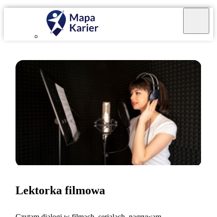
Lektorka filmowa
Czytam dialogi w filmach, serialach, nagrywam