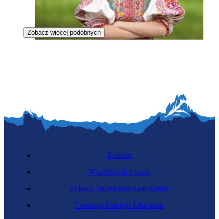
Zobacz więcej podobnych
Etnografka
Kontakt
Współpracuj z nami
Zobacz, jak możesz nam pomóc
Korektorka tekstu
Fundacja Katalyst Education