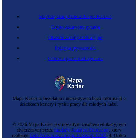
Skąd się biorą dane w Mapie Karier?
Często zadawane pytania
Otwarte zasoby edukacyjne
Polityka prywatności
Ochrona przed nadużyciami
Copywriterka
Mapa Karier to bezpłatna i interaktywna baza informacji o
ścieżkach kariery i rynku pracy dla młodych ludzi.
© 2026 Mapa Karier jest otwartym zasobem edukacyjnym
stworzonym przez
fundację Katalyst Education
, który
realizuje
Cele Zrównoważonego Rozwoju ONZ
: 4. Dobra