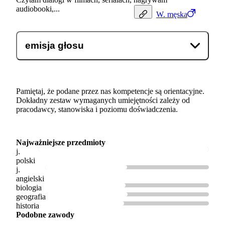
audiobooki,...
W.
męska
emisja głosu
Pamiętaj, że podane przez nas kompetencje są orientacyjne.
Dokładny zestaw wymaganych umiejętności zależy od
pracodawcy, stanowiska i poziomu doświadczenia.
Najważniejsze przedmioty
j.
polski
j.
angielski
biologia
geografia
historia
Podobne zawody