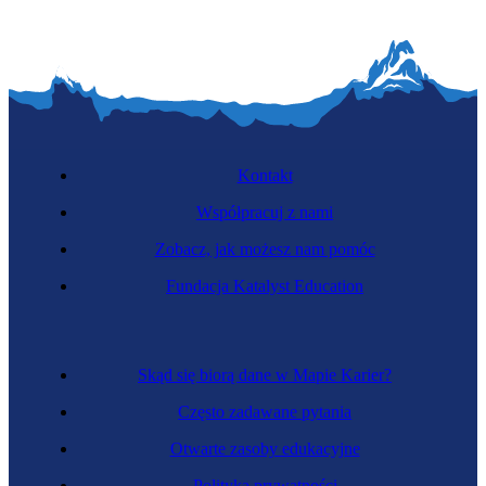
Kontakt
Współpracuj z nami
Zobacz, jak możesz nam pomóc
Fundacja Katalyst Education
Skąd się biorą dane w Mapie Karier?
Często zadawane pytania
Otwarte zasoby edukacyjne
Polityka prywatności