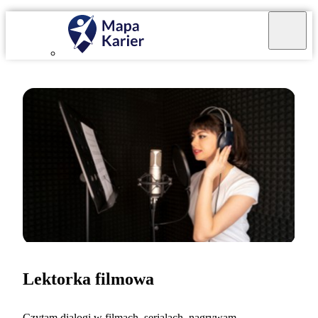
Lektorka filmowa
Czytam dialogi w filmach, serialach, nagrywam