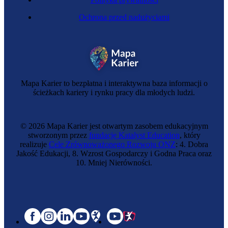
Ochrona przed nadużyciami
Mapa Karier to bezpłatna i interaktywna baza informacji o
ścieżkach kariery i rynku pracy dla młodych ludzi.
© 2026 Mapa Karier jest otwartym zasobem edukacyjnym
stworzonym przez
fundację Katalyst Education
, który
realizuje
Cele Zrównoważonego Rozwoju ONZ
: 4. Dobra
Jakość Edukacji, 8. Wzrost Gospodarczy i Godna Praca oraz
10. Mniej Nierówności.