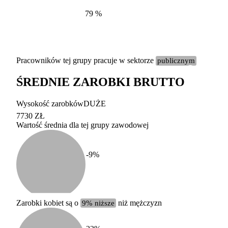
79
%
Pracowników tej grupy pracuje w sektorze
publicznym
ŚREDNIE ZAROBKI BRUTTO
Etykieta
Zakres wart
Wysokość zarobków
DUŻE
b. duży
powyżej 200 tysięcy za
7730 ZŁ
Wartość średnia dla tej grupy zawodowej
duży
100-200 tysięcy zatrud
średni
20-100 tysięcy zatrudn
mały
5-20 tysięcy zatrudnion
c
-9
%
miesięczne 
b. mały
poniżej 5 tysięcy zatru
uśrednione
do której 
Urzędu Sta
Zarobki kobiet są o
9% niższe
niż mężczyzn
według zaw