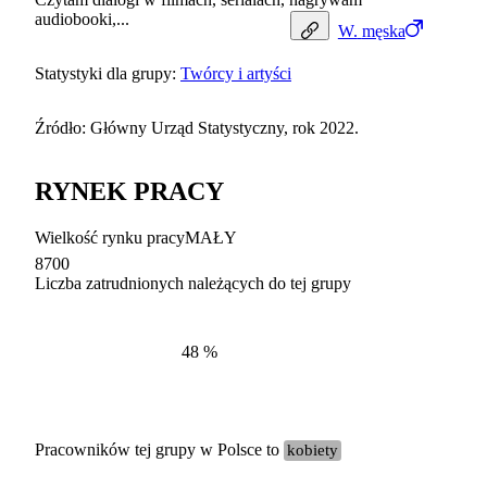
audiobooki,...
W.
męska
Statystyki dla grupy:
Twórcy i artyści
Źródło: Główny Urząd Statystyczny, rok 2022.
RYNEK PRACY
Wielkość rynku pracy
MAŁY
8700
Liczba zatrudnionych należących do tej grupy
Struktur
według zawodów, 2022
48
%
Pracowników tej grupy w Polsce to
kobiety