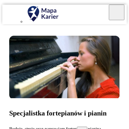
Specjalistka fortepianów i pianin
Buduję, stroję oraz naprawiam fortepiany i pianina.