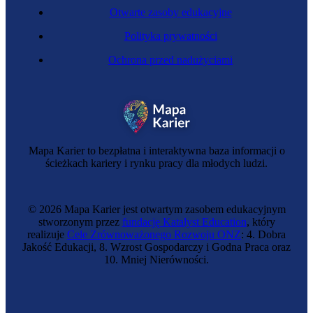
Otwarte zasoby edukacyjne
Polityka prywatności
Ochrona przed nadużyciami
Tapicerka
Mapa Karier to bezpłatna i interaktywna baza informacji o
ścieżkach kariery i rynku pracy dla młodych ludzi.
© 2026 Mapa Karier jest otwartym zasobem edukacyjnym
stworzonym przez
fundację Katalyst Education
, który
realizuje
Cele Zrównoważonego Rozwoju ONZ
: 4. Dobra
Jakość Edukacji, 8. Wzrost Gospodarczy i Godna Praca oraz
10. Mniej Nierówności.