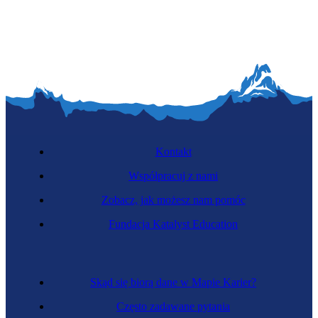
Lutniczka
Kontakt
Współpracuj z nami
Zobacz, jak możesz nam pomóc
Jubilerka
Fundacja Katalyst Education
Skąd się biorą dane w Mapie Karier?
Często zadawane pytania