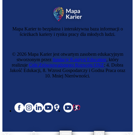
Mapa Karier to bezpłatna i interaktywna baza informacji o
ścieżkach kariery i rynku pracy dla młodych ludzi.
© 2026 Mapa Karier jest otwartym zasobem edukacyjnym
stworzonym przez
fundację Katalyst Education
, który
realizuje
Cele Zrównoważonego Rozwoju ONZ
: 4. Dobra
Jakość Edukacji, 8. Wzrost Gospodarczy i Godna Praca oraz
10. Mniej Nierówności.