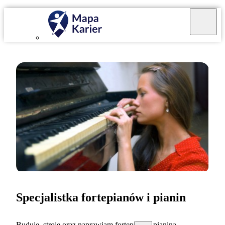
Specjalistka fortepianów i pianin
Buduję, stroję oraz naprawiam fortepiany i pianina.