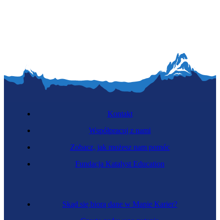
Kontroler weterynaryjny
Kontakt
Współpracuj z nami
Zobacz, jak możesz nam pomóc
Nowy
Zawód regulowany
Fundacja Katalyst Education
Lekarz medycyny pracy
Skąd się biorą dane w Mapie Karier?