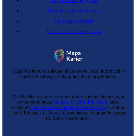
Często zadawane pytania
Otwarte zasoby edukacyjne
Polityka prywatności
Ochrona przed nadużyciami
Zawód regulowany
Audiolog
Mapa Karier to bezpłatna i interaktywna baza informacji o
ścieżkach kariery i rynku pracy dla młodych ludzi.
© 2026 Mapa Karier jest otwartym zasobem edukacyjnym
stworzonym przez
fundację Katalyst Education
, który
realizuje
Cele Zrównoważonego Rozwoju ONZ
: 4. Dobra
Jakość Edukacji, 8. Wzrost Gospodarczy i Godna Praca oraz
10. Mniej Nierówności.