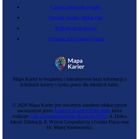
Często zadawane pytania
Otwarte zasoby edukacyjne
Polityka prywatności
Ochrona przed nadużyciami
Mapa Karier to bezpłatna i interaktywna baza informacji o
ścieżkach kariery i rynku pracy dla młodych ludzi.
© 2026 Mapa Karier jest otwartym zasobem edukacyjnym
stworzonym przez
fundację Katalyst Education
, który
realizuje
Cele Zrównoważonego Rozwoju ONZ
: 4. Dobra
Jakość Edukacji, 8. Wzrost Gospodarczy i Godna Praca oraz
10. Mniej Nierówności.