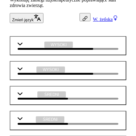
zdrowia zwierząt.
W.
żeńska
Zmień język
matematyka
WYSOKI
biologia
WYSOKI
j. polski
ŚREDNI
chemia
ŚREDNI