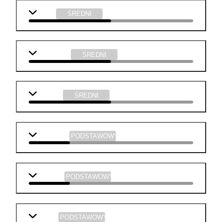
fizyka
ŚREDNI
informatyka
ŚREDNI
technika
ŚREDNI
j. angielski
PODSTAWOWY
geografia
PODSTAWOWY
historia
PODSTAWOWY