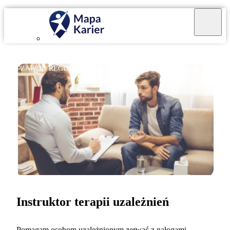
ZAWÓD REGULOWANY
Instruktor terapii uzależnień
Pomagam osobom uzależnionym zerwać z nałogami.