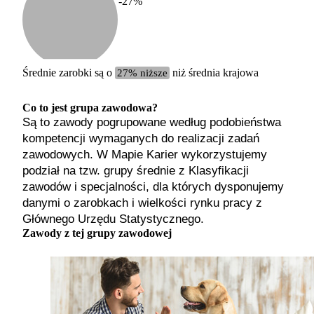
-27
%
Etykiet
b. małe
małe
średnie
Średnie zarobki są o
27% niższe
niż średnia krajowa
duże
b. duże
Co to jest grupa zawodowa?
Są to zawody pogrupowane według podobieństwa
kompetencji wymaganych do realizacji zadań
zawodowych. W Mapie Karier wykorzystujemy
podział na tzw. grupy średnie z Klasyfikacji
zawodów i specjalności, dla których dysponujemy
danymi o zarobkach i wielkości rynku pracy z
Głównego Urzędu Statystycznego.
Zawody z tej grupy zawodowej