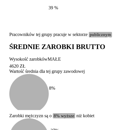
39
%
Pracowników tej grupy pracuje w sektorze
publicznym
ŚREDNIE ZAROBKI BRUTTO
Etykieta
Zakres wart
Wysokość zarobków
MAŁE
b. duży
powyżej 200 tysięcy za
4620 ZŁ
Wartość średnia dla tej grupy zawodowej
duży
100-200 tysięcy zatrud
średni
20-100 tysięcy zatrudn
mały
5-20 tysięcy zatrudnion
c
8
%
miesięczne 
b. mały
poniżej 5 tysięcy zatru
uśrednione
do której 
Urzędu Sta
Zarobki mężczyzn są o
8% wyższe
niż kobiet
według zaw