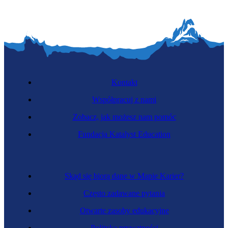
Kontakt
Współpracuj z nami
Zobacz, jak możesz nam pomóc
Fundacja Katalyst Education
Skąd się biorą dane w Mapie Karier?
Często zadawane pytania
Otwarte zasoby edukacyjne
Polityka prywatności