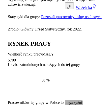
zdrowia zwierząt.
W.
żeńska
Statystyki dla grupy:
Pozostali pracownicy usług osobistych
Źródło: Główny Urząd Statystyczny, rok 2022.
RYNEK PRACY
Wielkość rynku pracy
MAŁY
5700
Liczba zatrudnionych należących do tej grupy
Struktur
według zawodów, 2022
58
%
Pracowników tej grupy w Polsce to
mężczyźni