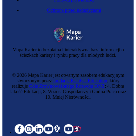
Ochrona przed nadużyciami
Mapa Karier to bezpłatna i interaktywna baza informacji o
ścieżkach kariery i rynku pracy dla młodych ludzi.
© 2026 Mapa Karier jest otwartym zasobem edukacyjnym
stworzonym przez
fundację Katalyst Education
, który
realizuje
Cele Zrównoważonego Rozwoju ONZ
: 4. Dobra
Jakość Edukacji, 8. Wzrost Gospodarczy i Godna Praca oraz
10. Mniej Nierówności.