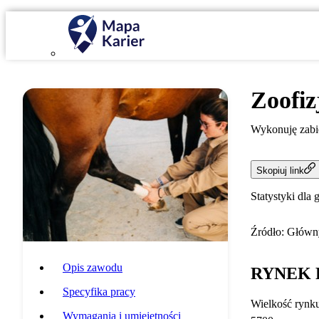
Zoofiz
Wykonuję zabie
Skopiuj link
Statystyki dla 
Źródło: Główny
Opis zawodu
RYNEK 
Specyfika pracy
Wielkość rynk
Wymagania i umiejętności