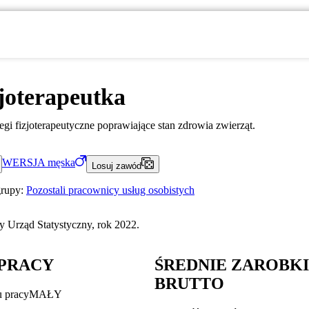
joterapeutka
gi fizjoterapeutyczne poprawiające stan zdrowia zwierząt.
WERSJA
męska
Losuj zawód
grupy:
Pozostali pracownicy usług osobistych
 Urząd Statystyczny, rok 2022.
PRACY
ŚREDNIE ZAROBK
BRUTTO
u pracy
MAŁY