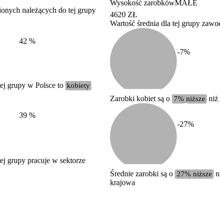
Wysokość zarobków
MAŁE
ionych należących do tej grupy
4620 ZŁ
Wartość średnia dla tej grupy zaw
Struktura wynagrodzeń
według zawodów, 2022
42
%
-7
%
ej grupy w Polsce to
kobiety
Zarobki kobiet są o
7% niższe
niż
39
%
-27
%
j grupy pracuje w sektorze
Średnie zarobki są o
27% niższe
ni
krajowa
Etykieta
Zakres wartości
b. duży
powyżej 200 tysięcy zatrudnionych