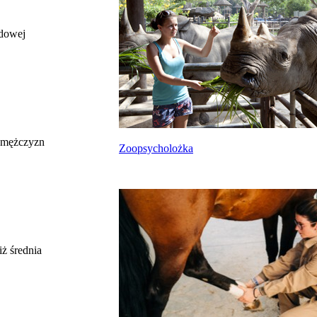
odowej
całkowite wynagrodzenie
miesięczne brutto nie dla tego zawodu, lecz
uśrednione dla wszystkich zawodów z grupy,
do której należy ten zawód według Głównego
Urzędu Statystycznego
Struktura wynagrodzeń
według zawodów, 2022
 mężczyzn
Zoopsycholożka
Etykieta
Zakres wartości
b. małe
poniżej 4500 zł
małe
4500 zł – 5999 zł
średnie
6000 zł – 7499 zł
duże
7500 zł – 8999 zł
ż średnia
b. duże
9000 zł i więcej