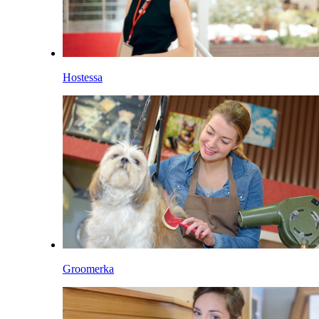
Hostessa
Groomerka