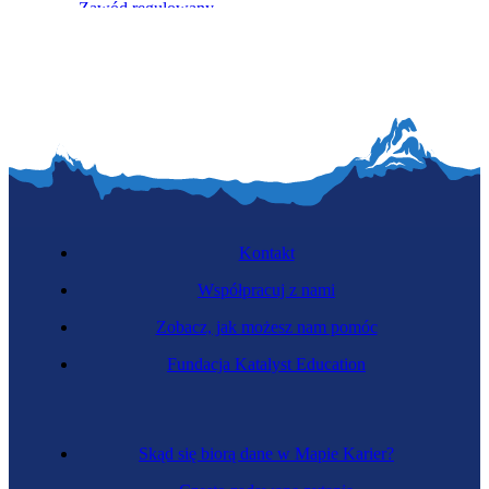
Zawód regulowany
Architekt
Kontakt
Współpracuj z nami
Zobacz, jak możesz nam pomóc
Zawód przyszłości
Fundacja Katalyst Education
Konserwator systemów inteligentnych
Skąd się biorą dane w Mapie Karier?