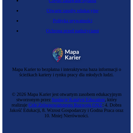
Często zadawane pytania
Otwarte zasoby edukacyjne
Polityka prywatności
Ochrona przed nadużyciami
Zawód przyszłości
Projektant zintegrowanych systemów dachowych
Mapa Karier to bezpłatna i interaktywna baza informacji o
ścieżkach kariery i rynku pracy dla młodych ludzi.
© 2026 Mapa Karier jest otwartym zasobem edukacyjnym
stworzonym przez
fundację Katalyst Education
, który
realizuje
Cele Zrównoważonego Rozwoju ONZ
: 4. Dobra
Jakość Edukacji, 8. Wzrost Gospodarczy i Godna Praca oraz
10. Mniej Nierówności.