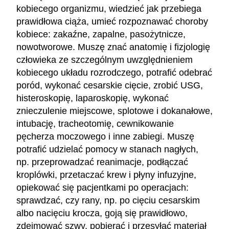
kobiecego organizmu, wiedzieć jak przebiega
prawidłowa ciąża, umieć rozpoznawać choroby
kobiece: zakaźne, zapalne, pasożytnicze,
nowotworowe. Muszę znać anatomię i fizjologię
człowieka ze szczególnym uwzględnieniem
kobiecego układu rozrodczego, potrafić odebrać
poród, wykonać cesarskie cięcie, zrobić USG,
histeroskopię, laparoskopię, wykonać
znieczulenie miejscowe, splotowe i dokanałowe,
intubację, tracheotomię, cewnikowanie
pęcherza moczowego i inne zabiegi. Muszę
potrafić udzielać pomocy w stanach nagłych,
np. przeprowadzać reanimacje, podłączać
kroplówki, przetaczać krew i płyny infuzyjne,
opiekować się pacjentkami po operacjach:
sprawdzać, czy rany, np. po cięciu cesarskim
albo nacięciu krocza, goją się prawidłowo,
zdejmować szwy, pobierać i przesyłać materiał