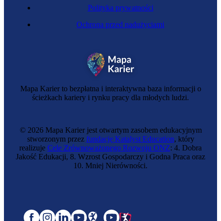
Polityka prywatności
Ochrona przed nadużyciami
Mapa Karier to bezpłatna i interaktywna baza informacji o
ścieżkach kariery i rynku pracy dla młodych ludzi.
© 2026 Mapa Karier jest otwartym zasobem edukacyjnym
stworzonym przez
fundację Katalyst Education
, który
realizuje
Cele Zrównoważonego Rozwoju ONZ
: 4. Dobra
Jakość Edukacji, 8. Wzrost Gospodarczy i Godna Praca oraz
10. Mniej Nierówności.