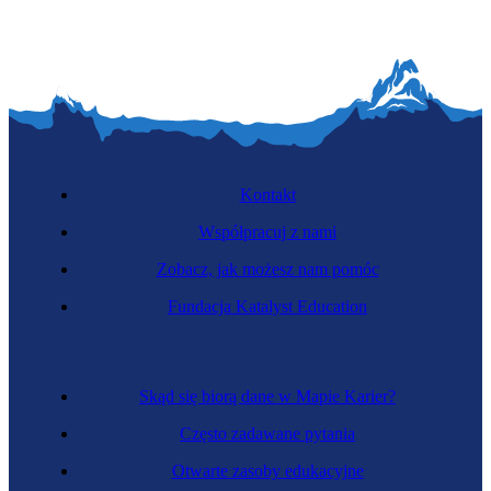
Kontakt
Współpracuj z nami
Zobacz, jak możesz nam pomóc
Fundacja Katalyst Education
Skąd się biorą dane w Mapie Karier?
Często zadawane pytania
Otwarte zasoby edukacyjne