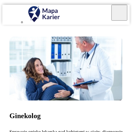
ZAWÓD REGULOWANY
Ginekolog
Sprawuję opiekę lekarską nad kobietami w ciąży, diagnozuję