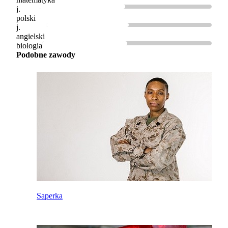
j.
polski
j.
angielski
biologia
Podobne zawody
Saperka