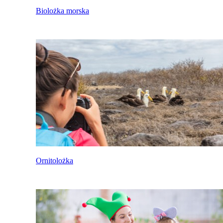
Biolożka morska
Ornitolożka