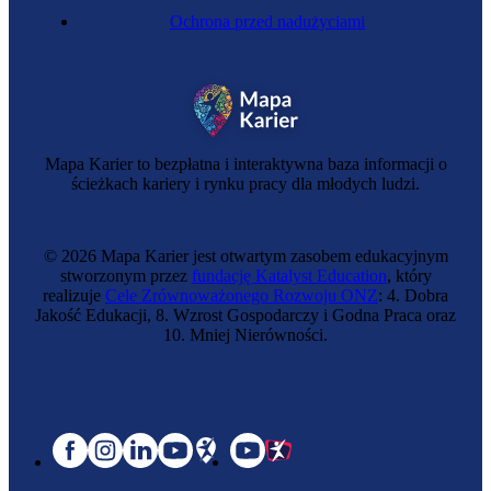
Ochrona przed nadużyciami
Mapa Karier to bezpłatna i interaktywna baza informacji o
ścieżkach kariery i rynku pracy dla młodych ludzi.
© 2026 Mapa Karier jest otwartym zasobem edukacyjnym
stworzonym przez
fundację Katalyst Education
, który
realizuje
Cele Zrównoważonego Rozwoju ONZ
: 4. Dobra
Jakość Edukacji, 8. Wzrost Gospodarczy i Godna Praca oraz
10. Mniej Nierówności.