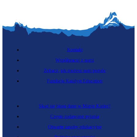
Kontakt
Współpracuj z nami
Zobacz, jak możesz nam pomóc
Fundacja Katalyst Education
Skąd się biorą dane w Mapie Karier?
Często zadawane pytania
Otwarte zasoby edukacyjne