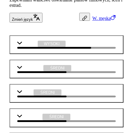
estrad.
W.
męska
Zmień język
technika
WYSOKI
matematyka
ŚREDNI
fizyka
ŚREDNI
informatyka
ŚREDNI