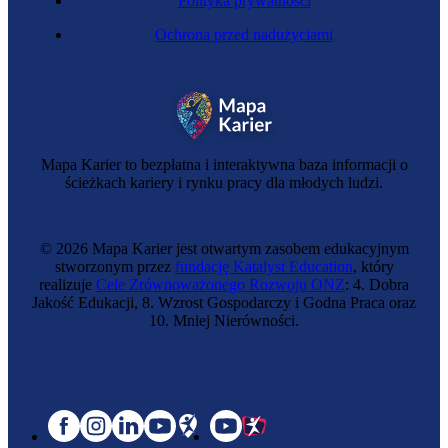
Polityka prywatności
Ochrona przed nadużyciami
Mapa Karier to bezpłatna i interaktywna baza informacji o
ścieżkach kariery i rynku pracy dla młodych ludzi.
© 2026 Mapa Karier jest otwartym zasobem edukacyjnym
stworzonym przez
fundację Katalyst Education
, który
realizuje
Cele Zrównoważonego Rozwoju ONZ
: 4. Dobra
Jakość Edukacji, 8. Wzrost Gospodarczy i Godna Praca oraz
10. Mniej Nierówności.