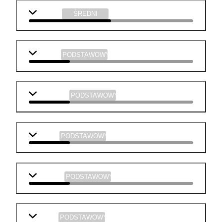
plastyka
ŚREDNI
j. polski
PODSTAWOWY
j. angielski
PODSTAWOWY
biologia
PODSTAWOWY
geografia
PODSTAWOWY
historia
PODSTAWOWY