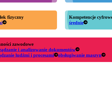
łek fizyczny
Kompetencje cyfrow
ni
średnie
ności zawodowe
ządzanie i analizowanie dokumentów
ądzanie ludźmi i procesami
obsługiwanie maszyn