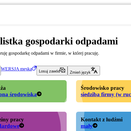
listka gospodarki odpadami
oruję gospodarkę odpadami w firmie, w której pracuję.
WERSJA
męska
Losuj zawód
Zmień język
ża
Środowisko pracy
ona środowiska
siedziba firmy (w ru
iny pracy
Kontakt z ludźmi
dardowe
mały