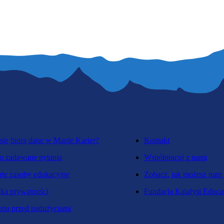
się biorą dane w Mapie Karier?
Kontakt
o zadawane pytania
Współpracuj z nami
te zasoby edukacyjne
Zobacz, jak możesz nam
yka prywatności
Fundacja Katalyst Educa
na przed nadużyciami