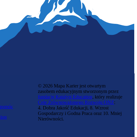
Technolożka chemiczna
© 2026 Mapa Karier jest otwartym
zasobem edukacyjnym stworzonym przez
fundację Katalyst Education
, który realizuje
Cele Zrównoważonego Rozwoju ONZ
:
 pomóc
4. Dobra Jakość Edukacji, 8. Wzrost
Gospodarczy i Godna Praca oraz 10. Mniej
tion
Nierówności.