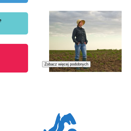
e
Zobacz więcej podobnych
Zawód przyszłości
Rekultywatorka gleb