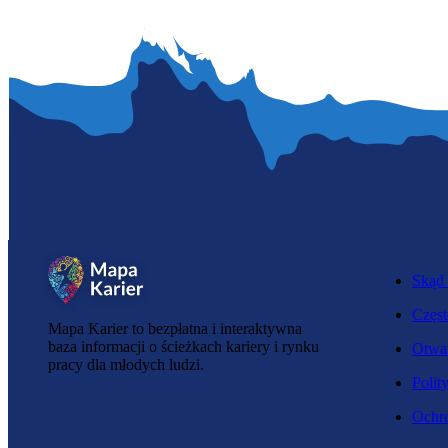
Skąd 
Częst
Mapa Karier to bezpłatna i interaktywna
baza informacji o ścieżkach kariery i rynku
Otwar
pracy dla młodych ludzi.
Polit
Ochro