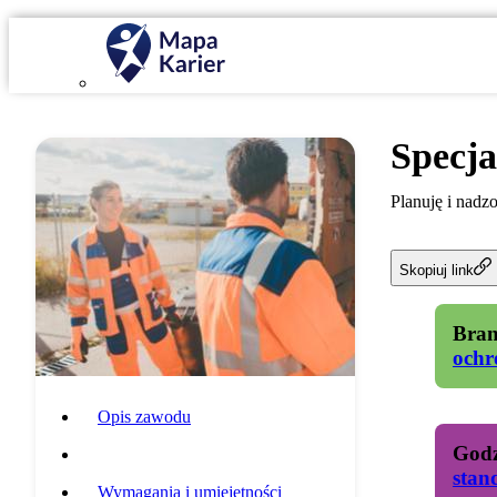
Specja
Planuję i nadz
Skopiuj link
Bran
ochr
Opis zawodu
Godz
Specyfika pracy
stan
Wymagania i umiejętności