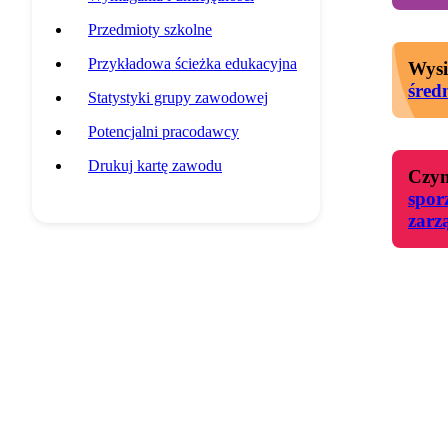
Przedmioty szkolne
Przykładowa ścieżka edukacyjna
Wysi
śred
Statystyki grupy zawodowej
Potencjalni pracodawcy
Drukuj kartę zawodu
Czyn
spor
zarz