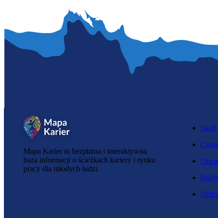
Skąd 
Częst
Mapa Karier to bezpłatna i interaktywna
baza informacji o ścieżkach kariery i rynku
Otwar
pracy dla młodych ludzi.
Polit
Ochro