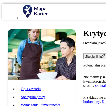
Krytyc
Oceniam jakość
Skopiuj link
Potencjalni pr
Nie mamy jeszc
kwalifikacjach.
stronie,
skontak
Opis zawodu
Specyfika pracy
Przykładowe z
budowlany
,
Ku
Wymagania i umiejętności