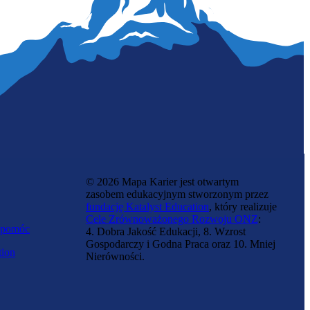
Dziennikarka
© 2026 Mapa Karier jest otwartym
zasobem edukacyjnym stworzonym przez
fundację Katalyst Education
, który realizuje
Cele Zrównoważonego Rozwoju ONZ
:
 pomóc
4. Dobra Jakość Edukacji, 8. Wzrost
Gospodarczy i Godna Praca oraz 10. Mniej
tion
Nierówności.
Respikerka