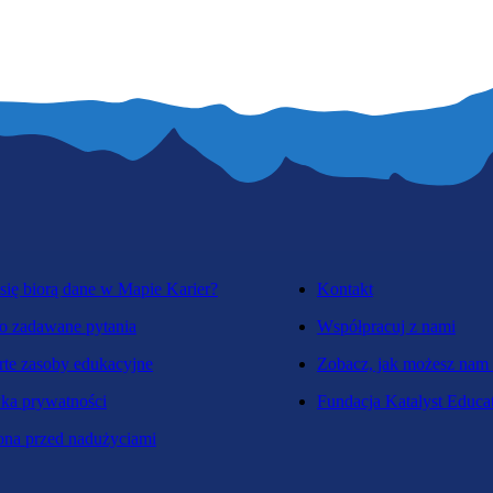
się biorą dane w Mapie Karier?
Kontakt
o zadawane pytania
Współpracuj z nami
te zasoby edukacyjne
Zobacz, jak możesz nam
yka prywatności
Fundacja Katalyst Educa
na przed nadużyciami