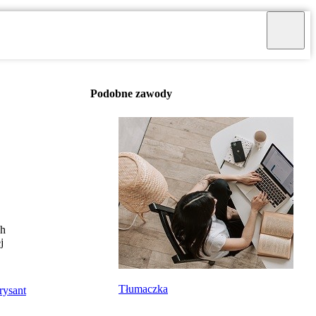
Podobne zawody
ch
j
Tłumaczka
rysant