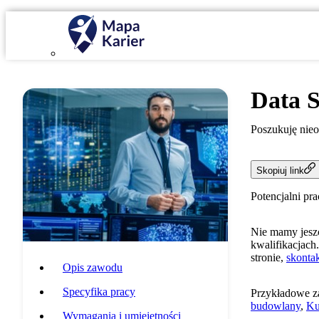
Data S
Poszukuję nie
Skopiuj link
Potencjalni pr
Nie mamy jeszc
kwalifikacjach.
stronie,
skontak
Opis zawodu
Specyfika pracy
Przykładowe z
budowlany
,
Ku
Wymagania i umiejętności