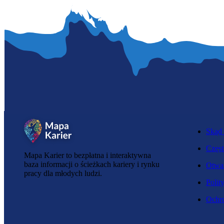
Skąd 
Częst
Mapa Karier to bezpłatna i interaktywna
baza informacji o ścieżkach kariery i rynku
Otwar
pracy dla młodych ludzi.
Polit
Ochro