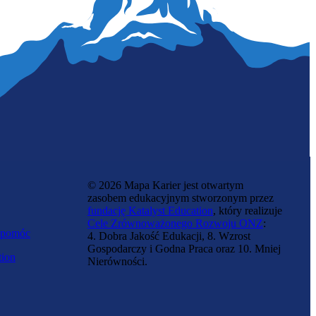
Specjalista kryptowalut
© 2026 Mapa Karier jest otwartym
zasobem edukacyjnym stworzonym przez
fundację Katalyst Education
, który realizuje
Cele Zrównoważonego Rozwoju ONZ
:
 pomóc
4. Dobra Jakość Edukacji, 8. Wzrost
Gospodarczy i Godna Praca oraz 10. Mniej
tion
Nierówności.
Zawód przyszłości
Trener robotów przemysłowych