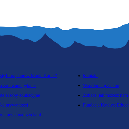
się biorą dane w Mapie Karier?
Kontakt
o zadawane pytania
Współpracuj z nami
te zasoby edukacyjne
Zobacz, jak możesz nam
yka prywatności
Fundacja Katalyst Educa
na przed nadużyciami