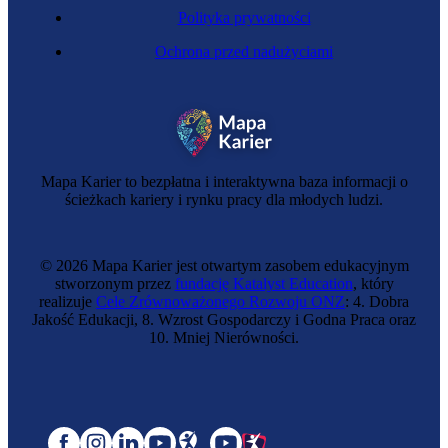
Polityka prywatności
Ochrona przed nadużyciami
Mapa Karier to bezpłatna i interaktywna baza informacji o
ścieżkach kariery i rynku pracy dla młodych ludzi.
© 2026 Mapa Karier jest otwartym zasobem edukacyjnym
stworzonym przez
fundację Katalyst Education
, który
realizuje
Cele Zrównoważonego Rozwoju ONZ
: 4. Dobra
Jakość Edukacji, 8. Wzrost Gospodarczy i Godna Praca oraz
10. Mniej Nierówności.