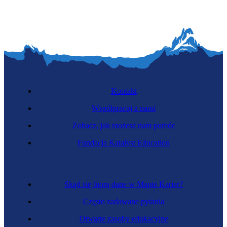
Kontakt
Współpracuj z nami
Zobacz, jak możesz nam pomóc
Fundacja Katalyst Education
Skąd się biorą dane w Mapie Karier?
Często zadawane pytania
Otwarte zasoby edukacyjne