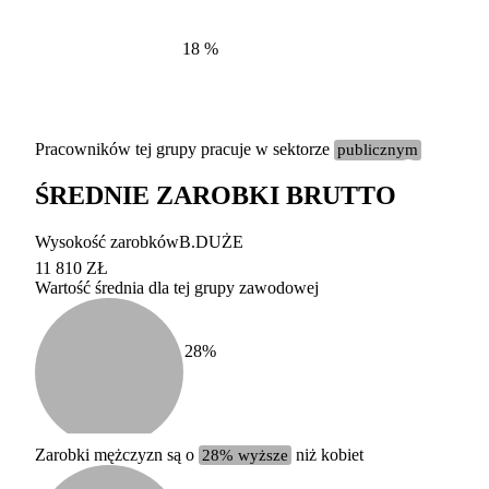
18
%
Pracowników tej grupy pracuje w sektorze
publicznym
ŚREDNIE ZAROBKI BRUTTO
Etykieta
Zakres wart
Wysokość zarobków
B.DUŻE
b. duży
powyżej 200 tysięcy za
11 810 ZŁ
Wartość średnia dla tej grupy zawodowej
duży
100-200 tysięcy zatrud
średni
20-100 tysięcy zatrudn
mały
5-20 tysięcy zatrudnion
c
28
%
miesięczne 
b. mały
poniżej 5 tysięcy zatru
uśrednione
do której 
Urzędu Sta
Zarobki mężczyzn są o
28% wyższe
niż kobiet
według zaw