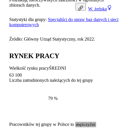
zbiorach danych.
W.
żeńska
Statystyki dla grupy:
Specjaliści do spraw baz danych i sieci
komputerowych
Źródło: Główny Urząd Statystyczny, rok 2022.
RYNEK PRACY
Wielkość rynku pracy
ŚREDNI
63 100
Liczba zatrudnionych należących do tej grupy
Struktur
według zawodów, 2022
79
%
Pracowników tej grupy w Polsce to
mężczyźni