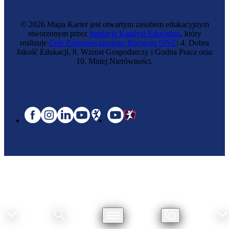
© 2026 Mapa Karier jest otwartym zasobem edukacyjnym
stworzonym przez
fundację Katalyst Education
, który
realizuje
Cele Zrównoważonego Rozwoju ONZ
: 4. Dobra
Jakość Edukacji, 8. Wzrost Gospodarczy i Godna Praca oraz
10. Mniej Nierówności.