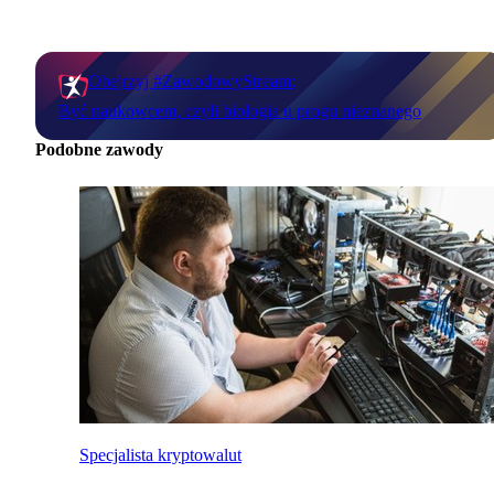
Obejrzyj #ZawodowyStream:
Być naukowcem, czyli biologia u progu nieznanego
Podobne zawody
Specjalista kryptowalut