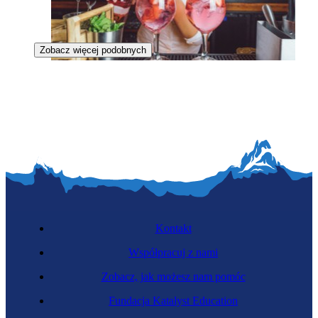
Zobacz więcej podobnych
Barmanka
Kontakt
Współpracuj z nami
Zobacz, jak możesz nam pomóc
Sommelierka
Fundacja Katalyst Education