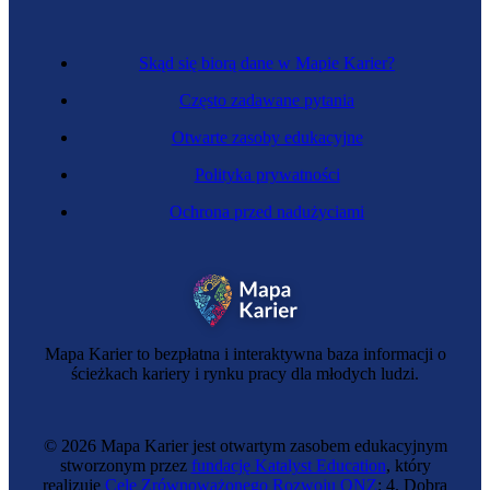
Skąd się biorą dane w Mapie Karier?
Często zadawane pytania
Otwarte zasoby edukacyjne
Polityka prywatności
Ochrona przed nadużyciami
Kelnerka
Mapa Karier to bezpłatna i interaktywna baza informacji o
ścieżkach kariery i rynku pracy dla młodych ludzi.
© 2026 Mapa Karier jest otwartym zasobem edukacyjnym
stworzonym przez
fundację Katalyst Education
, który
realizuje
Cele Zrównoważonego Rozwoju ONZ
: 4. Dobra