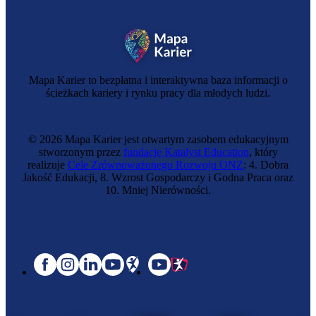
Mapa Karier to bezpłatna i interaktywna baza informacji o
ścieżkach kariery i rynku pracy dla młodych ludzi.
© 2026 Mapa Karier jest otwartym zasobem edukacyjnym
stworzonym przez
fundację Katalyst Education
, który
realizuje
Cele Zrównoważonego Rozwoju ONZ
: 4. Dobra
Jakość Edukacji, 8. Wzrost Gospodarczy i Godna Praca oraz
10. Mniej Nierówności.