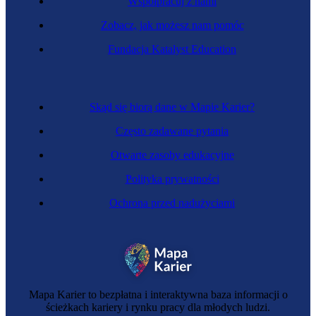
Współpracuj z nami
Zobacz, jak możesz nam pomóc
Zawód regulowany
Fundacja Katalyst Education
Kierowca ciągnika siodłowego
Skąd się biorą dane w Mapie Karier?
Często zadawane pytania
Otwarte zasoby edukacyjne
Polityka prywatności
Ochrona przed nadużyciami
Zawód regulowany
Maszynista kolei linowych
Mapa Karier to bezpłatna i interaktywna baza informacji o
ścieżkach kariery i rynku pracy dla młodych ludzi.