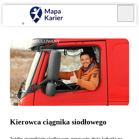
ZAWÓD REGULOWANY
Kierowca ciągnika siodłowego
Jeżdżę ciągnikiem siodłowym, przewożę duże ładunki po