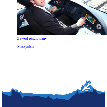
Zawód regulowany
Maszynista