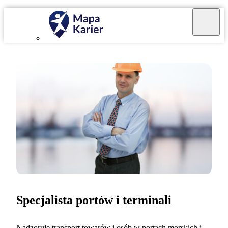
Specjalista portów i terminali
Nadzoruję transport towarów i osób w portach morskich i