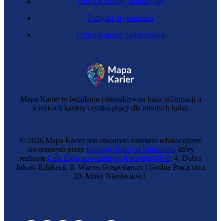
Otwarte zasoby edukacyjne
Polityka prywatności
Ochrona przed nadużyciami
Mapa Karier to bezpłatna i interaktywna baza informacji o
ścieżkach kariery i rynku pracy dla młodych ludzi.
© 2026 Mapa Karier jest otwartym zasobem edukacyjnym
stworzonym przez
fundację Katalyst Education
, który
realizuje
Cele Zrównoważonego Rozwoju ONZ
: 4. Dobra
Jakość Edukacji, 8. Wzrost Gospodarczy i Godna Praca oraz
10. Mniej Nierówności.