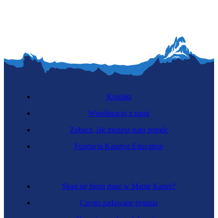
Kontakt
Współpracuj z nami
Zobacz, jak możesz nam pomóc
Fundacja Katalyst Education
Skąd się biorą dane w Mapie Karier?
Często zadawane pytania