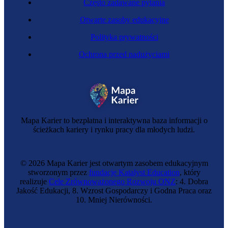
Często zadawane pytania
Otwarte zasoby edukacyjne
Polityka prywatności
Ochrona przed nadużyciami
Mapa Karier to bezpłatna i interaktywna baza informacji o
ścieżkach kariery i rynku pracy dla młodych ludzi.
© 2026 Mapa Karier jest otwartym zasobem edukacyjnym
stworzonym przez
fundację Katalyst Education
, który
realizuje
Cele Zrównoważonego Rozwoju ONZ
: 4. Dobra
Jakość Edukacji, 8. Wzrost Gospodarczy i Godna Praca oraz
10. Mniej Nierówności.