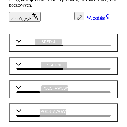
pocztowych.
W.
żeńska
Zmień język
j. polski
ŚREDNI
informatyka
ŚREDNI
matematyka
PODSTAWOWY
j. angielski
PODSTAWOWY