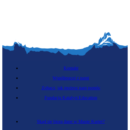
Kontakt
Współpracuj z nami
Zobacz, jak możesz nam pomóc
Fundacja Katalyst Education
Skąd się biorą dane w Mapie Karier?