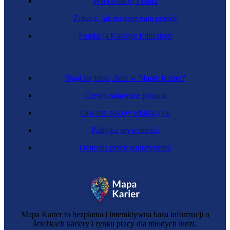
Współpracuj z nami
Zobacz, jak możesz nam pomóc
Zawód regulowany
Fundacja Katalyst Education
Kierowczyni ciągnika siodłowego
Skąd się biorą dane w Mapie Karier?
Często zadawane pytania
Otwarte zasoby edukacyjne
Polityka prywatności
Ochrona przed nadużyciami
Zawód regulowany
Maszynistka kolei linowych
Mapa Karier to bezpłatna i interaktywna baza informacji o
ścieżkach kariery i rynku pracy dla młodych ludzi.