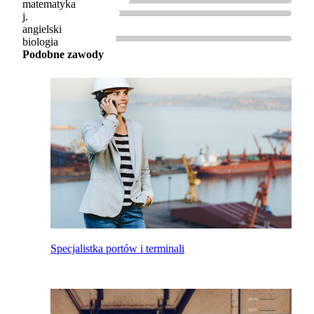
matematyka
j.
angielski
biologia
Podobne zawody
Specjalistka portów i terminali