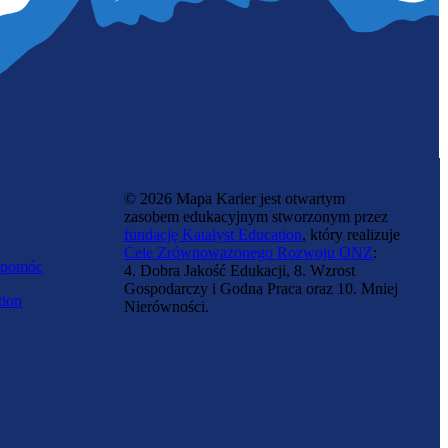
© 2026 Mapa Karier jest otwartym
zasobem edukacyjnym stworzonym przez
fundację Katalyst Education
, który realizuje
Cele Zrównoważonego Rozwoju ONZ
:
 pomóc
4. Dobra Jakość Edukacji, 8. Wzrost
Gospodarczy i Godna Praca oraz 10. Mniej
tion
Nierówności.