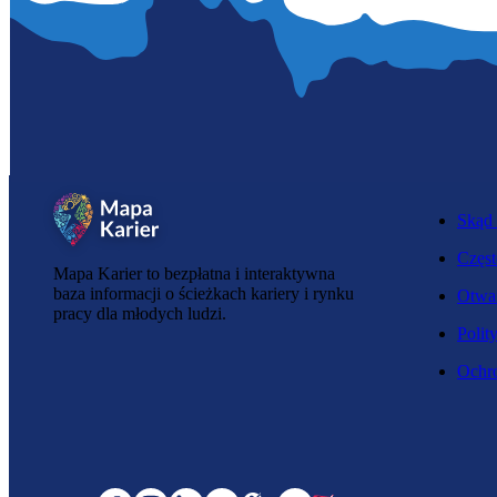
Skąd 
Częst
Mapa Karier to bezpłatna i interaktywna
baza informacji o ścieżkach kariery i rynku
Otwar
pracy dla młodych ludzi.
Polit
Ochro