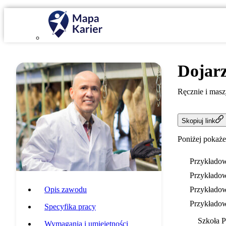
Dojar
Ręcznie i masz
Skopiuj link
Poniżej pokaże
Przykładow
Przykładow
Opis zawodu
Przykładow
Przykładow
Specyfika pracy
Szkoła 
Wymagania i umiejętności