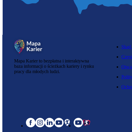
Skąd 
Częst
Mapa Karier to bezpłatna i interaktywna
baza informacji o ścieżkach kariery i rynku
Otwar
pracy dla młodych ludzi.
Polit
Ochro