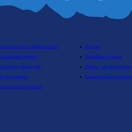
się biorą dane w Mapie Karier?
Kontakt
o zadawane pytania
Współpracuj z nami
te zasoby edukacyjne
Zobacz, jak możesz nam
yka prywatności
Fundacja Katalyst Educa
na przed nadużyciami