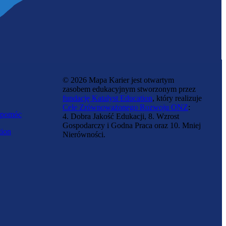
© 2026 Mapa Karier jest otwartym
zasobem edukacyjnym stworzonym przez
fundację Katalyst Education
, który realizuje
Cele Zrównoważonego Rozwoju ONZ
:
 pomóc
4. Dobra Jakość Edukacji, 8. Wzrost
Gospodarczy i Godna Praca oraz 10. Mniej
tion
Nierówności.