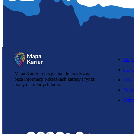
Skąd 
Częst
Mapa Karier to bezpłatna i interaktywna
baza informacji o ścieżkach kariery i rynku
Otwar
pracy dla młodych ludzi.
Polit
Ochro