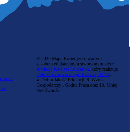
© 2026 Mapa Karier jest otwartym
zasobem edukacyjnym stworzonym przez
fundację Katalyst Education
, który realizuje
Cele Zrównoważonego Rozwoju ONZ
:
 pomóc
4. Dobra Jakość Edukacji, 8. Wzrost
Gospodarczy i Godna Praca oraz 10. Mniej
tion
Nierówności.