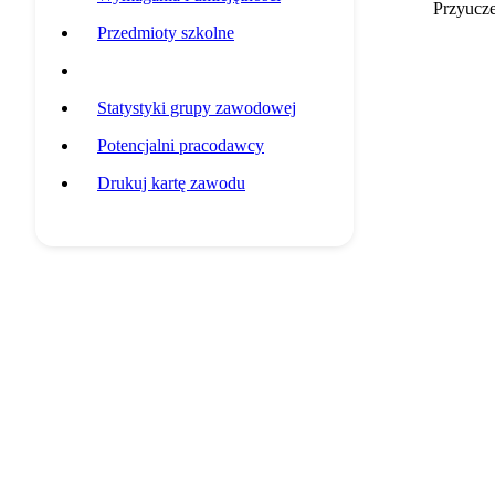
Przyucz
Przedmioty szkolne
Przykładowa ścieżka edukacyjna
Statystyki grupy zawodowej
Potencjalni pracodawcy
Drukuj kartę zawodu