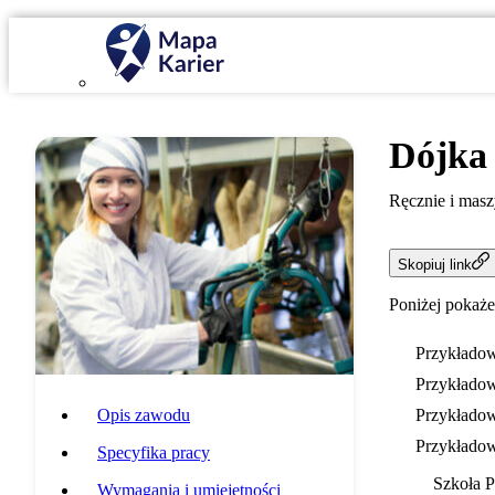
Dójka
Ręcznie i masz
Skopiuj link
Poniżej pokaże
Przykładow
Przykładow
Opis zawodu
Przykładow
Przykładow
Specyfika pracy
Szkoła 
Wymagania i umiejętności