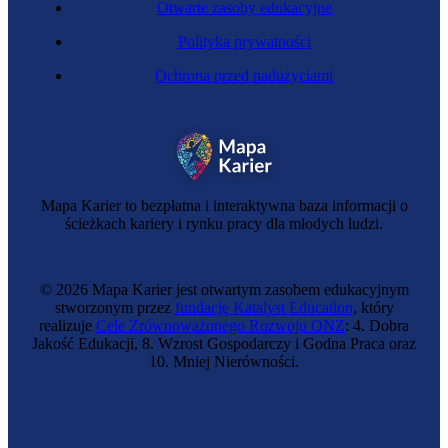
Otwarte zasoby edukacyjne
Polityka prywatności
Ochrona przed nadużyciami
Mapa Karier to bezpłatna i interaktywna baza informacji o
ścieżkach kariery i rynku pracy dla młodych ludzi.
© 2026 Mapa Karier jest otwartym zasobem edukacyjnym
stworzonym przez
fundację Katalyst Education
, który
realizuje
Cele Zrównoważonego Rozwoju ONZ
: 4. Dobra
Jakość Edukacji, 8. Wzrost Gospodarczy i Godna Praca oraz
10. Mniej Nierówności.