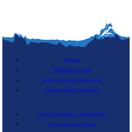
Kontakt
Współpracuj z nami
Zobacz, jak możesz nam pomóc
Fundacja Katalyst Education
Skąd się biorą dane w Mapie Karier?
Często zadawane pytania