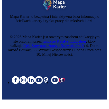
Mapa Karier to bezpłatna i interaktywna baza informacji o
ścieżkach kariery i rynku pracy dla młodych ludzi.
© 2026 Mapa Karier jest otwartym zasobem edukacyjnym
stworzonym przez
fundację Katalyst Education
, który
realizuje
Cele Zrównoważonego Rozwoju ONZ
: 4. Dobra
Jakość Edukacji, 8. Wzrost Gospodarczy i Godna Praca oraz
10. Mniej Nierówności.